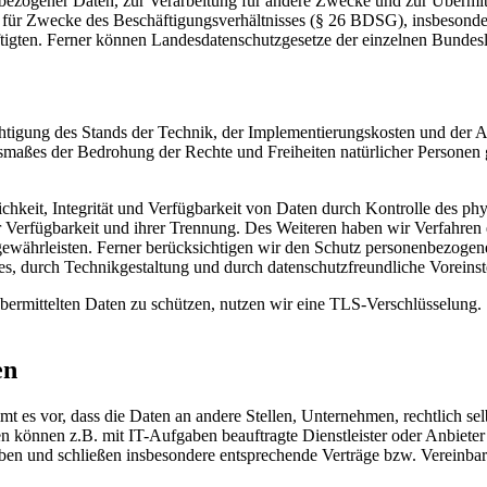
bezogener Daten, zur Verarbeitung für andere Zwecke und zur Übermitt
tung für Zwecke des Beschäftigungsverhältnisses (§ 26 BDSG), insbeso
ftigten. Ferner können Landesdatenschutzgesetze der einzelnen Bunde
chtigung des Stands der Technik, der Implementierungskosten und der 
Ausmaßes der Bedrohung der Rechte und Freiheiten natürlicher Persone
keit, Integrität und Verfügbarkeit von Daten durch Kontrolle des phy
er Verfügbarkeit und ihrer Trennung. Des Weiteren haben wir Verfahren
währleisten. Ferner berücksichtigen wir den Schutz personenbezogen
s, durch Technikgestaltung und durch datenschutzfreundliche Voreinst
ermittelten Daten zu schützen, nutzen wir eine TLS-Verschlüsselung. 
en
 vor, dass die Daten an andere Stellen, Unternehmen, rechtlich selbs
 können z.B. mit IT-Aufgaben beauftragte Dienstleister oder Anbieter 
aben und schließen insbesondere entsprechende Verträge bzw. Vereinba