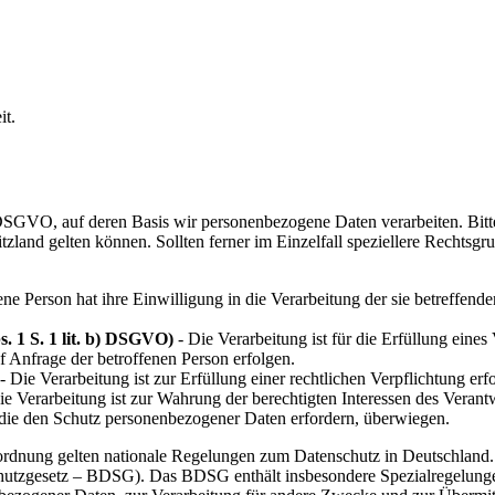
it.
r DSGVO, auf deren Basis wir personenbezogene Daten verarbeiten. B
and gelten können. Sollten ferner im Einzelfall speziellere Rechtsgrun
ene Person hat ihre Einwilligung in die Verarbeitung der sie betreffe
. 1 S. 1 lit. b) DSGVO)
- Die Verarbeitung ist für die Erfüllung eines 
 Anfrage der betroffenen Person erfolgen.
- Die Verarbeitung ist zur Erfüllung einer rechtlichen Verpflichtung erfo
e Verarbeitung ist zur Wahrung der berechtigten Interessen des Verantwo
 die den Schutz personenbezogener Daten erfordern, überwiegen.
rdnung gelten nationale Regelungen zum Datenschutz in Deutschland.
chutzgesetz – BDSG). Das BDSG enthält insbesondere Spezialregelun