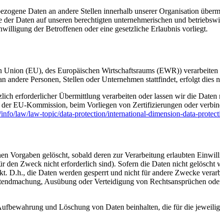
zogene Daten an andere Stellen innerhalb unserer Organisation übermi
der Daten auf unseren berechtigten unternehmerischen und betriebswirts
willigung der Betroffenen oder eine gesetzliche Erlaubnis vorliegt.
chen Union (EU), des Europäischen Wirtschaftsraums (EWR)) verarbeit
 andere Personen, Stellen oder Unternehmen stattfindet, erfolgt dies 
zlich erforderlicher Übermittlung verarbeiten oder lassen wir die Date
 der EU-Kommission, beim Vorliegen von Zertifizierungen oder verbindl
u/info/law/law-topic/data-protection/international-dimension-data-protec
n Vorgaben gelöscht, sobald deren zur Verarbeitung erlaubten Einwill
ür den Zweck nicht erforderlich sind). Sofern die Daten nicht gelöscht
t. D.h., die Daten werden gesperrt und nicht für andere Zwecke verarbei
ndmachung, Ausübung oder Verteidigung von Rechtsansprüchen oder zu
ufbewahrung und Löschung von Daten beinhalten, die für die jeweilige