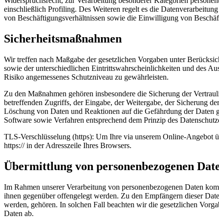
Widerspruchsrecht, zur Verarbeitung besonderer Kategorien personen
einschließlich Profiling. Des Weiteren regelt es die Datenverarbei
von Beschäftigungsverhältnissen sowie die Einwilligung von Beschä
Sicherheitsmaßnahmen
Wir treffen nach Maßgabe der gesetzlichen Vorgaben unter Berücksi
sowie der unterschiedlichen Eintrittswahrscheinlichkeiten und des 
Risiko angemessenes Schutzniveau zu gewährleisten.
Zu den Maßnahmen gehören insbesondere die Sicherung der Vertraulich
betreffenden Zugriffs, der Eingabe, der Weitergabe, der Sicherung d
Löschung von Daten und Reaktionen auf die Gefährdung der Daten ge
Software sowie Verfahren entsprechend dem Prinzip des Datenschutze
TLS-Verschlüsselung (https): Um Ihre via unserem Online-Angebot üb
https:// in der Adresszeile Ihres Browsers.
Übermittlung von personenbezogenen Dat
Im Rahmen unserer Verarbeitung von personenbezogenen Daten kommt es
ihnen gegenüber offengelegt werden. Zu den Empfängern dieser Daten
werden, gehören. In solchen Fall beachten wir die gesetzlichen Vorg
Daten ab.