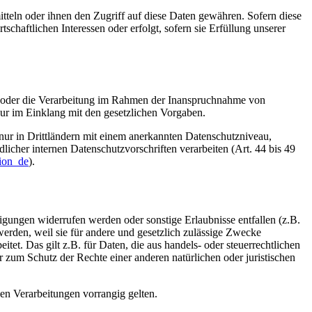
tteln oder ihnen den Zugriff auf diese Daten gewähren. Sofern diese
chaftlichen Interessen oder erfolgt, sofern sie Erfüllung unserer
en oder die Verarbeitung im Rahmen der Inanspruchnahme von
nur im Einklang mit den gesetzlichen Vorgaben.
n nur in Drittländern mit einem anerkannten Datenschutzniveau,
icher internen Datenschutzvorschriften verarbeiten (Art. 44 bis 49
tion_de
).
igungen widerrufen werden oder sonstige Erlaubnisse entfallen (z.B.
 werden, weil sie für andere und gesetzlich zulässige Zwecke
tet. Das gilt z.B. für Daten, die aus handels- oder steuerrechtlichen
m Schutz der Rechte einer anderen natürlichen oder juristischen
n Verarbeitungen vorrangig gelten.